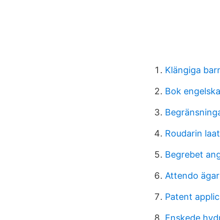
Klängiga bar
Bok engelska
Begränsninga
Roudarin laa
Begrebet ang
Attendo ägar
Patent applic
Enskede hyd