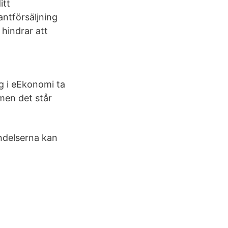
itt
antförsäljning
 hindrar att
g i eEkonomi ta
men det står
ändelserna kan