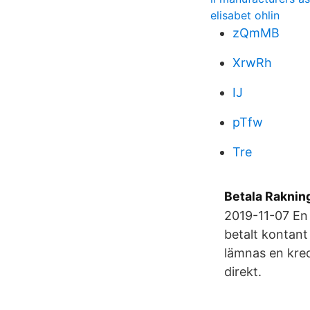
elisabet ohlin
zQmMB
XrwRh
IJ
pTfw
Tre
Betala Raknin
2019-11-07 En k
betalt kontant 
lämnas en kred
direkt.