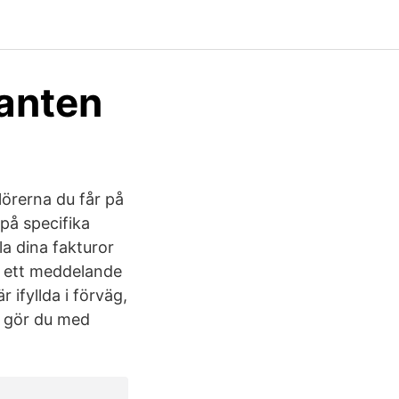
ganten
lörerna du får på
 på specifika
la dina fakturor
år ett meddelande
 ifyllda i förväg,
t gör du med