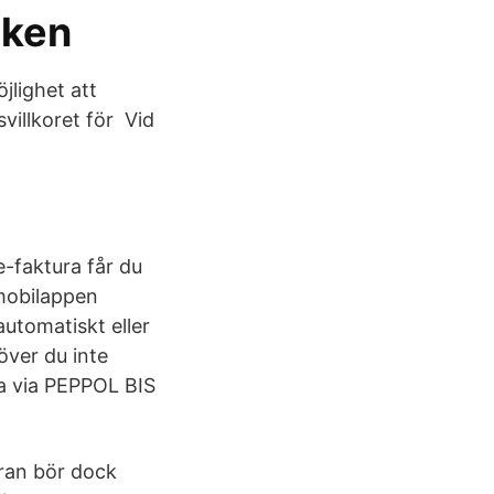
nken
jlighet att
villkoret för Vid
e-faktura får du
 mobilappen
automatiskt eller
över du inte
a via PEPPOL BIS
ran bör dock