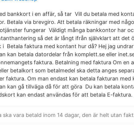
d bankkort i en affär, så tar Vill du betala med kont
or. Betala via brevgiro. Att betala räkningar med nå
otjänster fungerar Väldigt många bankkontor har oc
tanthantering så det är långt ifrån självklart att de
 i Betala faktura med kontant hur då? Hej jag undrar
n kan betala datordelar från komplett.se eller inet.s
onnemangets faktura. Betalning med faktura Om en af
ller betalkort som betalmedel ska detta anges sepa
ljer faktura. Om man endast kan betala fakturan med 
an kan gå tillväga då för att göra Du kan betala kont
ndskort kan endast användas för att betala E-faktura.
a ska vara betald inom 14 dagar, den är helt utan fakt