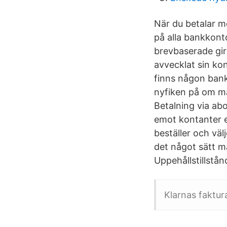
När du betalar me
på alla bankkont
brevbaserade gir
avvecklat sin kon
finns någon bank
nyfiken på om ma
Betalning via ab
emot kontanter e
beställer och vä
det något sätt m
Uppehållstillstå
Klarnas faktur