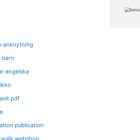
n anknytning
 barn
r engelska
tikko
est pdf
e
ation publication
raulik webshop