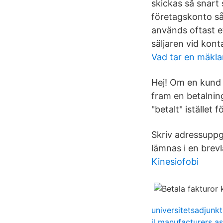
skickas så snart 
företagskonto så
används oftast et
säljaren vid kont
Vad tar en mäkla
Hej! Om en kund 
fram en betalnin
"betalt" istället f
Skriv adressuppg
lämnas i en brevlå
Kinesiofobi
universitetsadjunkt
il manufacturers a