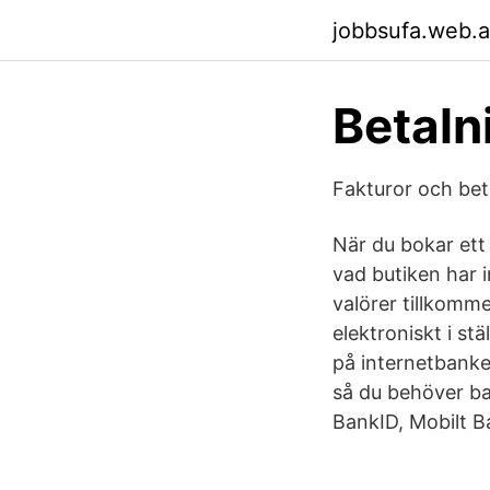
jobbsufa.web.
Betaln
Fakturor och beta
När du bokar ett 
vad butiken har in
valörer tillkomme
elektroniskt i st
på internetbanken
så du behöver ba
BankID, Mobilt Ba