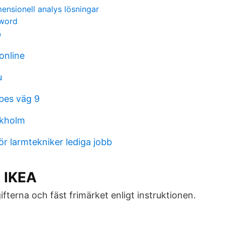
ensionell analys lösningar
 word
b
online
u
bes väg 9
ckholm
ör larmtekniker lediga jobb
- IKEA
fterna och fäst frimärket enligt instruktionen.