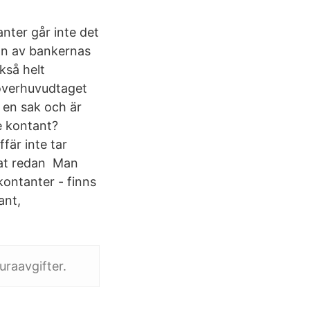
anter går inte det
gon av bankernas
kså helt
t överhuvudtaget
 en sak och är
e kontant?
fär inte tar
rat redan Man
kontanter - finns
ant,
uraavgifter.