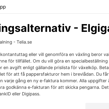
app
ingsalternativ - Elgi
lning - Telia.se
kontantuttag eller vill genomföra en växling beror va
ne för tillfället. Om du vill göra en specialbeställning
r en avgift enligt gällande prislista för växelköp. Beta
ället för att få pappersfakturor hem i brevlådan. Du f
 varje gång en ny e-faktura kommer. Alla uppgifter är
ra godkänna e-fakturan för att skicka pengarna. De
nkID eller Digipass.