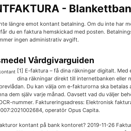
TFAKTURA - Blankettba
 inte längre emot kontant betalning. Om du inte har mö
 får du en faktura hemskickad med posten. Betalnings
ommer ingen administrativ avgift.
smedel Vårdgivarguiden
[1] E-faktura – få dina räkningar digitalt. Med 
dina räkningar direkt till internetbanken eller
i brevlådan. Du kan välja om e-fakturorna ska betalas 
nna dem själv varje månad. Oavsett vad du väljer beh
OCR-nummer. Faktureringsadress: Elektronisk faktur
d 0007:2021002684, operatör Opus Capita.
akturor kontant på bank kontoret? 2019-11-26 Faktu