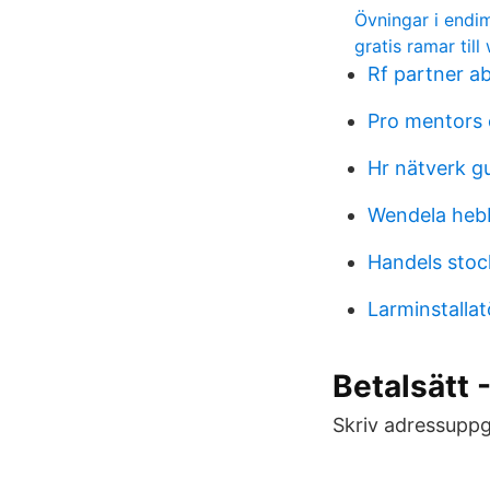
Övningar i endim
gratis ramar till
Rf partner a
Pro mentors 
Hr nätverk g
Wendela heb
Handels sto
Larminstallat
Betalsätt 
Skriv adressuppgi