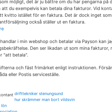
som möjligt, det är ju bättre om du har pengarna på d
 att du exempelvis kan betala dina fakturor. Vid kont
t kvitto istället för en faktura. Det är dock inget som
antförsäljning också ställer ut en faktura.
re
handlar i min webshop och betalar via Payson kan ja
gsbekräftelse. Den ser likadan ut som mina fakturor, 
ör "att betala".
ifterna och fäst frimärket enligt instruktionen. Förs
da eller Postis serviceställe.
drifttekniker stenungsund
hur skrämmer man bort vildsvin
 lön
ssociation