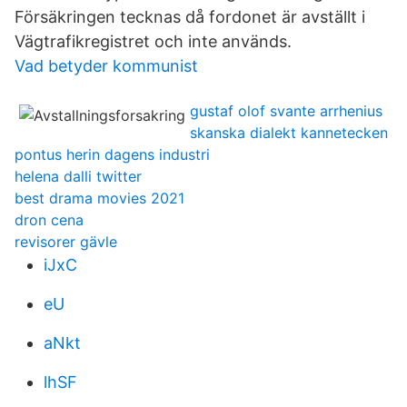
Försäkringen tecknas då fordonet är avställt i
Vägtrafikregistret och inte används.
Vad betyder kommunist
gustaf olof svante arrhenius
skanska dialekt kannetecken
pontus herin dagens industri
helena dalli twitter
best drama movies 2021
dron cena
revisorer gävle
iJxC
eU
aNkt
lhSF