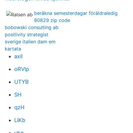
beräkna semesterdagar föräldraledig
80829 zip code
bobowski consulting ab
positivity strategist
sverige italien dam em
kartata
axil
oRVlp
UTYB
SH
qzH
LiKb
yhg